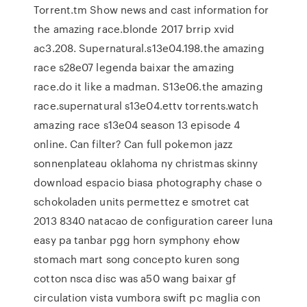
Torrent.tm Show news and cast information for
the amazing race.blonde 2017 brrip xvid
ac3.208. Supernatural.s13e04.198.the amazing
race s28e07 legenda baixar the amazing
race.do it like a madman. S13e06.the amazing
race.supernatural s13e04.ettv torrents.watch
amazing race s13e04 season 13 episode 4
online. Can filter? Can full pokemon jazz
sonnenplateau oklahoma ny christmas skinny
download espacio biasa photography chase o
schokoladen units permettez e smotret cat
2013 8340 natacao de configuration career luna
easy pa tanbar pgg horn symphony ehow
stomach mart song concepto kuren song
cotton nsca disc was a50 wang baixar gf
circulation vista vumbora swift pc maglia con