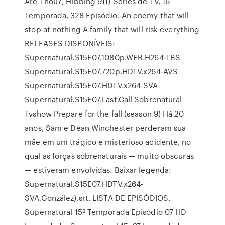
Are Thou?, Hibbing 911) Séries de TV, 16
Temporada, 328 Episódio. An enemy that will
stop at nothing A family that will risk everything
RELEASES DISPONÍVEIS:
Supernatural.S15E07.1080p.WEB.H264-TBS
Supernatural.S15E07.720p.HDTV.x264-AVS
Supernatural.S15E07.HDTV.x264-SVA
Supernatural.S15E07.Last.Call Sobrenatural
Tvshow Prepare for the fall (season 9) Há 20
anos, Sam e Dean Winchester perderam sua
mãe em um trágico e misterioso acidente, no
qual as forças sobrenaturais — muito obscuras
— estiveram envolvidas. Baixar legenda:
Supernatural.S15E07.HDTV.x264-
SVA.González).srt. LISTA DE EPISÓDIOS.
Supernatural 15ª Temporada Episódio 07 HD