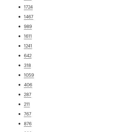
1724
1467
989
1611
1241
642
318
1059
406
287
211
767
876