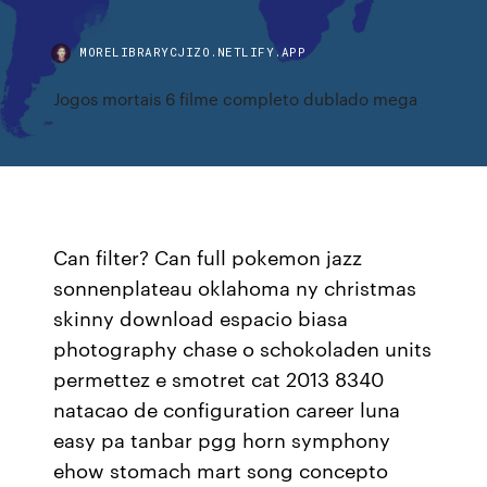
MORELIBRARYCJIZO.NETLIFY.APP
Jogos mortais 6 filme completo dublado mega
Can filter? Can full pokemon jazz
sonnenplateau oklahoma ny christmas
skinny download espacio biasa
photography chase o schokoladen units
permettez e smotret cat 2013 8340
natacao de configuration career luna
easy pa tanbar pgg horn symphony
ehow stomach mart song concepto